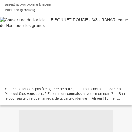
Publié le 24/12/2019 à 06:00
Par
Lenaïg Boudig
« Tu ne t’attendais pas à ce genre de butin, hein, mon cher Klaus Santha. —
Mais qui êtes-vous donc ? Et comment connaissez-vous mon nom ? — Bah,
je pourrais te dire que j’ai regardé ta carte d’identité… Ah oui ! Tu n’en
portes pas, au cas où tu te ferais...