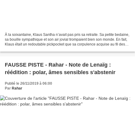
À la soixantaine, Klaus Santha n’avait pas pris sa retraite. Sa petite bedaine,
sa bouille sympathique et son air jovial trompaient bien son monde. En fait,
Klaus était un redoutable pickpocket que sa corpulence acquise au fil des
années n’avait pas empêché...
FAUSSE PISTE - Rahar - Note de Lenaïg :
réédition : polar, âmes sensibles s'abstenir
Publié le 26/11/2019 à 06:00
Par
Rahar