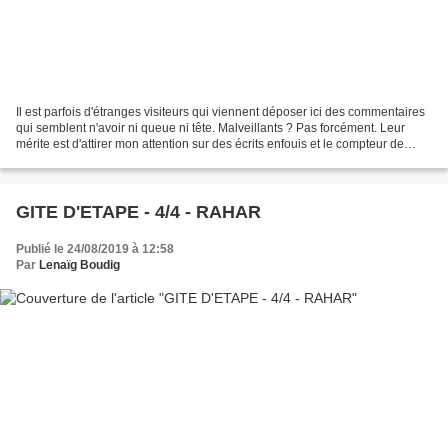
Il est parfois d'étranges visiteurs qui viennent déposer ici des commentaires
qui semblent n'avoir ni queue ni tête. Malveillants ? Pas forcément. Leur
mérite est d'attirer mon attention sur des écrits enfouis et le compteur de
l'administration fait gagner...
GITE D'ETAPE - 4/4 - RAHAR
Publié le 24/08/2019 à 12:58
Par
Lenaïg Boudig