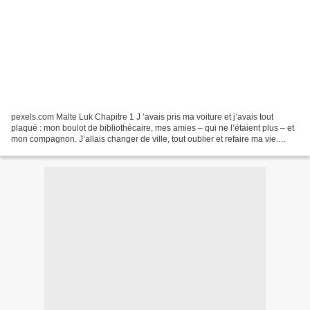
pexels.com Malte Luk Chapitre 1 J ’avais pris ma voiture et j’avais tout
plaqué : mon boulot de bibliothécaire, mes amies – qui ne l’étaient plus – et
mon compagnon. J’allais changer de ville, tout oublier et refaire ma vie.
J’avais commis l’erreur de...