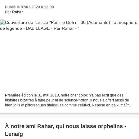
Publié le 07/02/2020 à 12:00
Par
Rahar
Première édition le 31 mai 2010, notre cher coloc n'a pas écrit que des
histoires bizarres à faire peur ni de science-fiction, il nous a offert aussi de
bien jolis et pittoresques dialogues comme celui-ci. Repose en paix, maître
Rahar, gros zibous "Rahounet"...
À notre ami Rahar, qui nous laisse orphelins -
Lenaïg