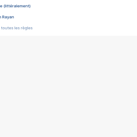
e (littéralement)
im Rayan
 toutes les règles
s les jeux vidéo
us choquant de Rockstar ? - Le scandale BULLY
e plus moche de Steam
du RÊVE tourne au CAUCHEMAR
pendant 8 heures
it… à tort
umiliés par un jeu vidéo
ire - Final Fantasy 8
ti un empire - Age of Empires