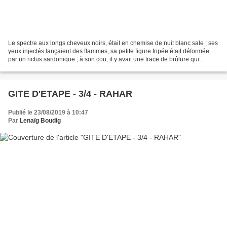
Le spectre aux longs cheveux noirs, était en chemise de nuit blanc sale ; ses
yeux injectés lançaient des flammes, sa petite figure fripée était déformée
par un rictus sardonique ; à son cou, il y avait une trace de brûlure qui
laissait deviner l’empreinte...
GITE D'ETAPE - 3/4 - RAHAR
Publié le 23/08/2019 à 10:47
Par
Lenaïg Boudig