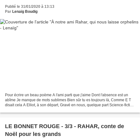
Publié le 31/01/2020 à 13:13
Par
Lenaïg Boudig
Pour écrire un beau poème A l'ami parti que j'aime Dont l'absence est un
abîme Je manque de mots sublimes Bien sûr tu es toujours là, Comme E T
disait cela A Elliot, à son départ, Gravé en nous, quelque part Science-fiction
enfantine Berçant mon âme chagrine...
LE BONNET ROUGE - 3/3 - RAHAR, conte de
Noël pour les grands