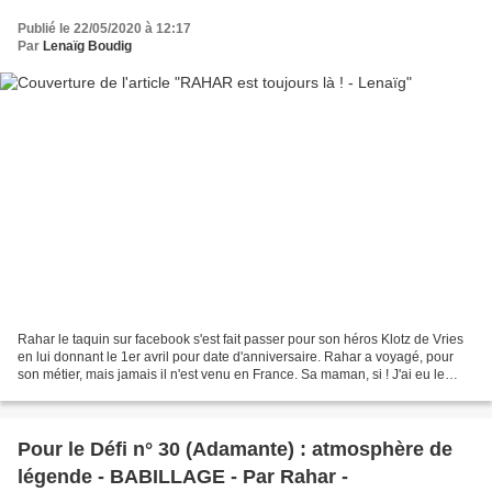
Publié le 22/05/2020 à 12:17
Par
Lenaïg Boudig
Rahar le taquin sur facebook s'est fait passer pour son héros Klotz de Vries
en lui donnant le 1er avril pour date d'anniversaire. Rahar a voyagé, pour
son métier, mais jamais il n'est venu en France. Sa maman, si ! J'ai eu le
plaisir de la rencontrer,...
Pour le Défi n° 30 (Adamante) : atmosphère de
légende - BABILLAGE - Par Rahar -