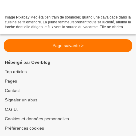
Image Pixabay Meg était en train de somnoler, quand une cavalcade dans la
cuisine se fit entendre. La jeune femme, reprenant toute sa lucidité, alluma la
torche dont elle dirigea le flux vers la source du vacarme. Elle ne vit rien.
Paul qui s’était levé,...
Page suivante >
Hébergé par Overblog
Top articles
Pages
Contact
Signaler un abus
C.G.U.
Cookies et données personnelles
Préférences cookies