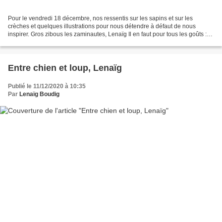
Pour le vendredi 18 décembre, nos ressentis sur les sapins et sur les
crèches et quelques illustrations pour nous détendre à défaut de nous
inspirer. Gros zibous les zaminautes, Lenaïg Il en faut pour tous les goûts :
ici, un sapin T-rex, vu sur facebook...
Entre chien et loup, Lenaïg
Publié le 11/12/2020 à 10:35
Par
Lenaïg Boudig