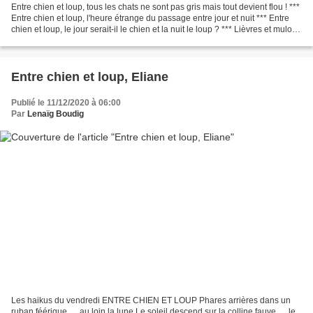
Entre chien et loup, tous les chats ne sont pas gris mais tout devient flou ! ***
Entre chien et loup, l'heure étrange du passage entre jour et nuit *** Entre
chien et loup, le jour serait-il le chien et la nuit le loup ? *** Lièvres et mulots,
chaperons...
Entre chien et loup, Eliane
Publié le 11/12/2020 à 06:00
Par
Lenaïg Boudig
Les haikus du vendredi ENTRE CHIEN ET LOUP Phares arrières dans un
ruban féérique … au loin la lune Le soleil descend sur la colline fauve … le