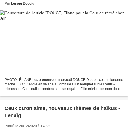
Par
Lenaïg Boudig
PHOTO : ÉLIANE Les prénoms du mercredi DOUCE D ouce, cette mignonne
mâche…. O n l’adore en salade automnale ! U n bouquet sur les œufs «
mimosa » ! C es feuilles tendres sont un régal…. E lle mérite son nom de «
Doucette » Éliane Melting-pot de poésie,...
Ceux qu'on aime, nouveaux thèmes de haïkus -
Lenaïg
Publié le 20/12/2020 à 14:39