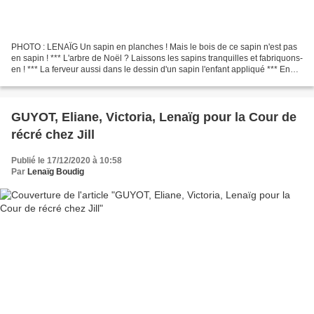
PHOTO : LENAÏG Un sapin en planches ! Mais le bois de ce sapin n'est pas
en sapin ! *** L'arbre de Noël ? Laissons les sapins tranquilles et fabriquons-
en ! *** La ferveur aussi dans le dessin d'un sapin l'enfant appliqué *** En
haut du sapin, un point...
GUYOT, Eliane, Victoria, Lenaïg pour la Cour de
récré chez Jill
Publié le 17/12/2020 à 10:58
Par
Lenaïg Boudig