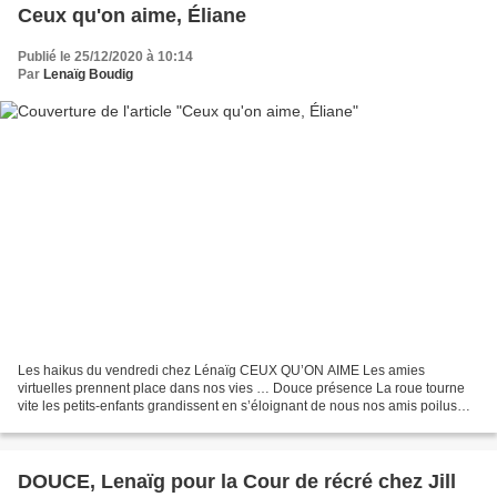
Ceux qu'on aime, Éliane
Publié le 25/12/2020 à 10:14
Par
Lenaïg Boudig
Les haikus du vendredi chez Lénaïg CEUX QU’ON AIME Les amies
virtuelles prennent place dans nos vies … Douce présence La roue tourne
vite les petits-enfants grandissent en s’éloignant de nous nos amis poilus
n’apportent que du bonheur … léchouilles d’amour...
DOUCE, Lenaïg pour la Cour de récré chez Jill