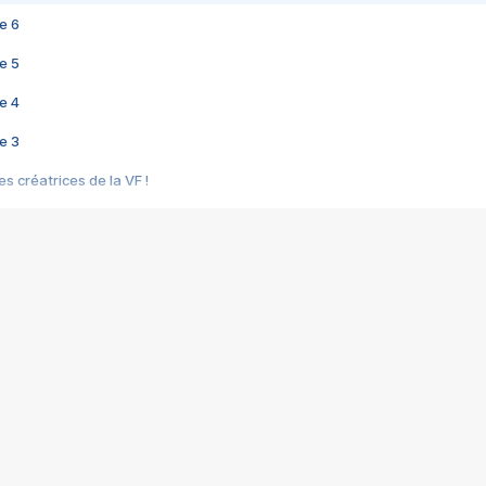
e 6
e 5
e 4
e 3
s créatrices de la VF !
e 2
e 1
e Mektoub My Love arrive enfin ! Rencontre avec Shaïn Boumedine et Sal
i : après Toni en famille
elle réalise le bouleversant Dites lui que je l'aime
ais ! Rencontre autour de Vie privée de Rebecca Zlotowski
 de Marguerite, Grave... Rencontre avec Ella Rumpf