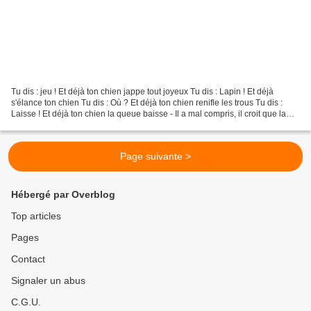
Tu dis : jeu ! Et déjà ton chien jappe tout joyeux Tu dis : Lapin ! Et déjà
s'élance ton chien Tu dis : Où ? Et déjà ton chien renifle les trous Tu dis :
Laisse ! Et déjà ton chien la queue baisse - Il a mal compris, il croit que la
promenade est finie,...
Page suivante >
Hébergé par Overblog
Top articles
Pages
Contact
Signaler un abus
C.G.U.