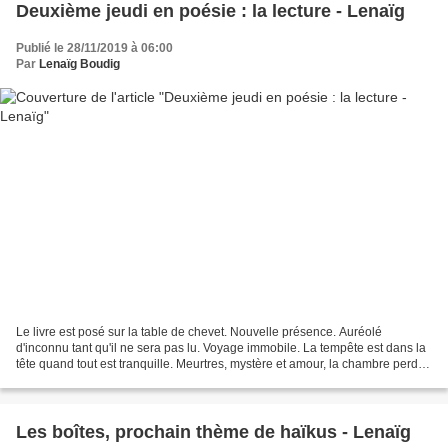
Deuxième jeudi en poésie : la lecture - Lenaïg
Publié le 28/11/2019 à 06:00
Par
Lenaïg Boudig
Le livre est posé sur la table de chevet. Nouvelle présence. Auréolé
d'inconnu tant qu'il ne sera pas lu. Voyage immobile. La tempête est dans la
tête quand tout est tranquille. Meurtres, mystère et amour, la chambre perd
ses contours. Des pages tournées,...
Les boîtes, prochain thème de haïkus - Lenaïg