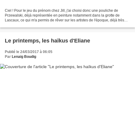
Ciel ! Pour le jeu du prénom chez Jill, j'ai choisi donc une pouliche de
Przewalski, déjà représentée en peinture notamment dans la grotte de
Lascaux, ce qui m'a permis de rêver sur les artistes de l'époque, déjà très
pointus dans leur connaissance des...
Le printemps, les haïkus d'Eliane
Publié le 24/03/2017 à 06:05
Par
Lenaïg Boudig