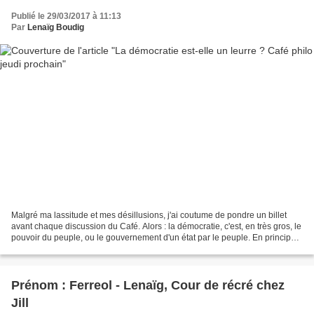
Publié le 29/03/2017 à 11:13
Par
Lenaïg Boudig
Malgré ma lassitude et mes désillusions, j'ai coutume de pondre un billet
avant chaque discussion du Café. Alors : la démocratie, c'est, en très gros, le
pouvoir du peuple, ou le gouvernement d'un état par le peuple. En principe,
rien à voir avec les...
Prénom : Ferreol - Lenaïg, Cour de récré chez
Jill