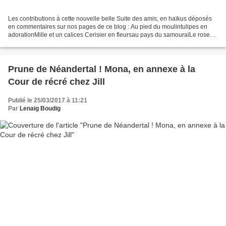
Les contributions à cette nouvelle belle Suite des amis, en haïkus déposés
en commentaires sur nos pages de ce blog : Au pied du moulintulipes en
adorationMille et un calices Cerisier en fleursau pays du samouraïLe rose
tendre Jill Bill *** Le jardin...
Prune de Néandertal ! Mona, en annexe à la
Cour de récré chez Jill
Publié le 25/03/2017 à 11:21
Par
Lenaïg Boudig