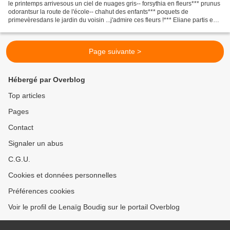
le printemps arrivesous un ciel de nuages gris-- forsythia en fleurs*** prunus
odorantsur la route de l'école-- chahut des enfants*** poquets de
primevèresdans le jardin du voisin ...j'admire ces fleurs !*** Eliane partis en
chantantpour une semaine de...
Page suivante >
Hébergé par Overblog
Top articles
Pages
Contact
Signaler un abus
C.G.U.
Cookies et données personnelles
Préférences cookies
Voir le profil de Lenaïg Boudig sur le portail Overblog