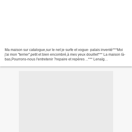
Ma maison sur catalogue,sur le net je surfe et vogue- palais inventé***Moi
j'ai mon "terrier",petit et bien encombré,à mes yeux douillet*** La maison là-
bas,Pourrons-nous l'entretenir ?repaire et repères ...*** Lenaïg
http://leblogdelenaig.over-blog....