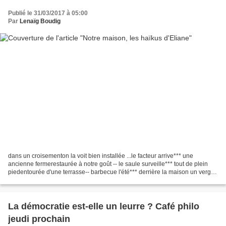
Publié le 31/03/2017 à 05:00
Par
Lenaïg Boudig
dans un croisementon la voit bien installée ...le facteur arrive*** une
ancienne fermerestaurée à notre goût -- le saule surveille*** tout de plein
piedentourée d'une terrasse-- barbecue l'été*** derrière la maison un verger
productif ... des fruits tout...
La démocratie est-elle un leurre ? Café philo
jeudi prochain