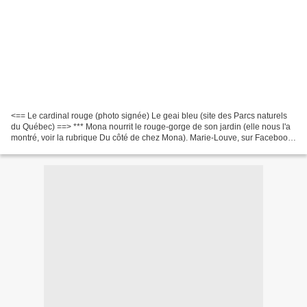
<== Le cardinal rouge (photo signée) Le geai bleu (site des Parcs naturels
du Québec) ==> *** Mona nourrit le rouge-gorge de son jardin (elle nous l'a
montré, voir la rubrique Du côté de chez Mona). Marie-Louve, sur Facebook,
nous fait voir le restaurant...