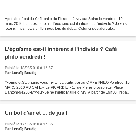
Après le débat du Café philo du Picardie à Ivry sur Seine le vendredi 19
mars 2010 La question était : l'égoïsme est-il inhérent à l'individu ? Je vais
jeter ici mes notes griffonnées lors du débat. Celui-ci s'est déroulé
calmement, sans que les gens...
L'égoïsme est-il inhérent à l'individu ? Café
philo vendredi !
Publié le 18/03/2010 à 12:37
Par
Lenaïg Boudig
Yvonne et Stéphanie vous invitent à participer au C AFE PHILO Vendredi 19
MARS 2010 AU CAFE « Le PICARDIE » 1, rue Pierre Brossolette [Place
Danton]-94200-Ivry-sur-Seine [métro Mairie d’Ivry] A partir de 19h30 , repas
12 euros par personne ( réserver...
Un bol d'air et ... de jus !
Publié le 17/03/2010 à 17:35
Par
Lenaïg Boudig