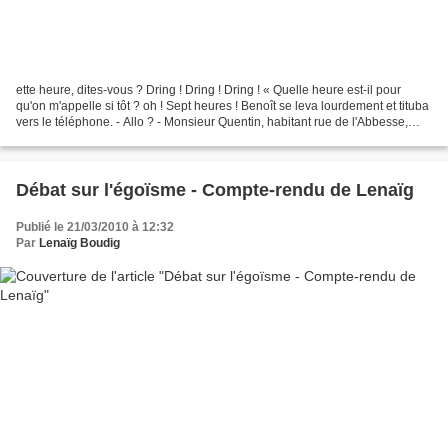
ette heure, dites-vous ? Dring ! Dring ! Dring ! « Quelle heure est-il pour
qu'on m'appelle si tôt ? oh ! Sept heures ! Benoît se leva lourdement et tituba
vers le téléphone. - Allo ? - Monsieur Quentin, habitant rue de l'Abbesse,
appartement 804 ? —...
Débat sur l'égoïsme - Compte-rendu de Lenaïg
Publié le 21/03/2010 à 12:32
Par
Lenaïg Boudig