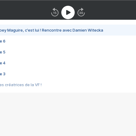
bey Maguire, c'est lui ! Rencontre avec Damien Witecka
e 6
e 5
e 4
e 3
s créatrices de la VF !
e 2
e 1
e Mektoub My Love arrive enfin ! Rencontre avec Shaïn Boumedine et Sal
i : après Toni en famille