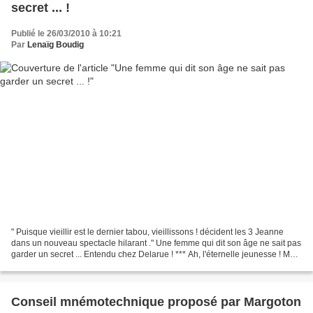
secret ... !
Publié le 26/03/2010 à 10:21
Par
Lenaïg Boudig
" Puisque vieillir est le dernier tabou, vieillissons ! décident les 3 Jeanne
dans un nouveau spectacle hilarant ." Une femme qui dit son âge ne sait pas
garder un secret ... Entendu chez Delarue ! *** Ah, l'éternelle jeunesse ! Mais
la beauté physique...
Conseil mnémotechnique proposé par Margoton