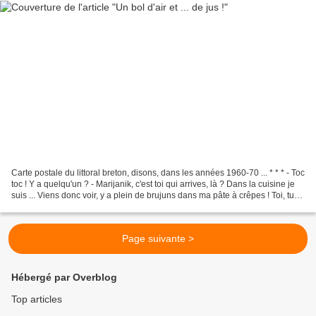
Carte postale du littoral breton, disons, dans les années 1960-70 ... * * * - Toc
toc ! Y a quelqu'un ? - Marijanik, c'est toi qui arrives, là ? Dans la cuisine je
suis ... Viens donc voir, y a plein de brujuns dans ma pâte à crêpes ! Toi, tu
vas m'arranger...
Page suivante >
Hébergé par Overblog
Top articles