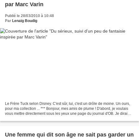
par Marc Varin
Publié le 28/03/2010 à 10:48
Par
Lenaïg Boudig
Le Frère Tuck selon Disney. C'est sûr, lui, c'est un drôle de moine. Un ours,
pour ma collection ... *** Bonjour, mes amis de plume ! D'abord, je voulais
vous mettre directement sous les yeux une page du journal d'OB. Je dirai
juste que je ne crois pas...
Une femme qui dit son âge ne sait pas garder un