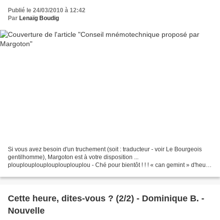
Publié le 24/03/2010 à 12:42
Par
Lenaïg Boudig
Si vous avez besoin d'un truchement (soit : traducteur - voir Le Bourgeois
gentilhomme), Margoton est à votre disposition ...
plouplouplouplouplouplouplou - Ché pour bientôt ! ! ! « can gemint » d'heure
! Pour tertous qui se posent à chaque fos eulegrin...
Cette heure, dites-vous ? (2/2) - Dominique B. -
Nouvelle