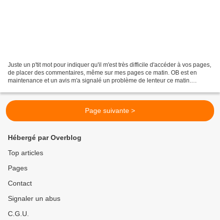
Juste un p'tit mot pour indiquer qu'il m'est très difficile d'accéder à vos pages,
de placer des commentaires, même sur mes pages ce matin. OB est en
maintenance et un avis m'a signalé un problème de lenteur ce matin.
Patientons donc ! Belle journée à...
Page suivante >
Hébergé par Overblog
Top articles
Pages
Contact
Signaler un abus
C.G.U.