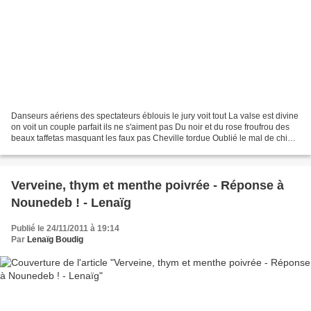
Danseurs aériens des spectateurs éblouis le jury voit tout La valse est divine
on voit un couple parfait ils ne s'aiment pas Du noir et du rose froufrou des
beaux taffetas masquant les faux pas Cheville tordue Oublié le mal de chien
sourire avant tout...
Verveine, thym et menthe poivrée - Réponse à
Nounedeb ! - Lenaïg
Publié le 24/11/2011 à 19:14
Par
Lenaïg Boudig