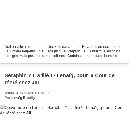
Nuit en ville à mon époque Une ville dans la nuit, Royaume du noctambule,
La lumière toujours luit, Du soir jusqu'au crépuscule. La nuit tous les chats
sont gris, Mais pas tous sur les toitures ; Certains dorment dans leurs lits,
D'autres vont à l'aventure....
Séraphin ? Il a filé ! - Lenaïg, pour la Cour de
récré chez Jill
Publié le 23/11/2011 à 20:34
Par
Lenaïg Boudig