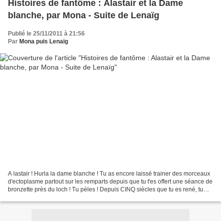
Histoires de fantôme : Alastair et la Dame
blanche, par Mona - Suite de Lenaïg
Publié le 25/11/2011 à 21:56
Par
Mona puis Lenaïg
A lastair ! Hurla la dame blanche ! Tu as encore laissé trainer des morceaux
d'ectoplasme partout sur les remparts depuis que tu t'es offert une séance de
bronzette près du loch ! Tu pèles ! Depuis CINQ siècles que tu es rené, tu
n'as pas encore compris...