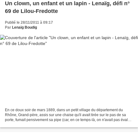
Un clown, un enfant et un lapin - Lenaïg, défi n°
69 de Lilou-Fredotte
Publié le 28/11/2011 à 09:17
Par
Lenaïg Boudig
En ce doux soir de mars 1889, dans un petit village du département du
Rhône, Grand-père, assis sur une chaise qu'il avait tirée sur le pas de sa
porte, fumait pensivement sa pipe (car, en ce temps-là, on n'avait pas évalué
la nocivité du tabac ; la pipe...