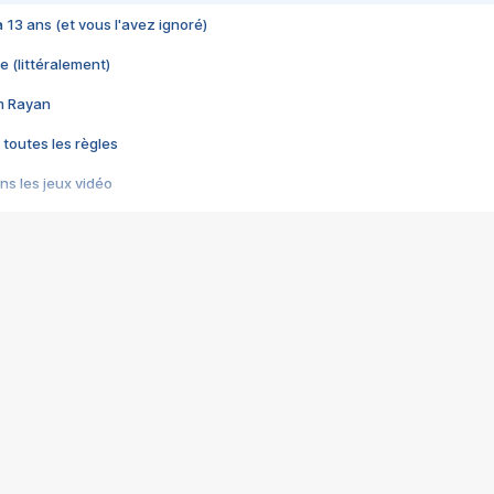
 a 13 ans (et vous l'avez ignoré)
e (littéralement)
im Rayan
 toutes les règles
s les jeux vidéo
us choquant de Rockstar ? - Le scandale BULLY
e plus moche de Steam
du RÊVE tourne au CAUCHEMAR
pendant 8 heures
it… à tort
umiliés par un jeu vidéo
ire - Final Fantasy 8