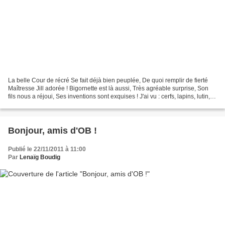
La belle Cour de récré Se fait déjà bien peuplée, De quoi remplir de fierté
Maîtresse Jill adorée ! Bigornette est là aussi, Très agréable surprise, Son
fils nous a réjoui, Ses inventions sont exquises ! J'ai vu : cerfs, lapins, lutin,
Un pingouin et...
Bonjour, amis d'OB !
Publié le 22/11/2011 à 11:00
Par
Lenaïg Boudig