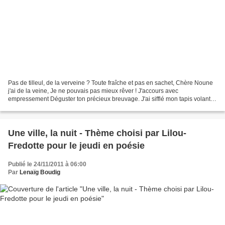
Pas de tilleul, de la verveine ? Toute fraîche et pas en sachet, Chère Noune
j'ai de la veine, Je ne pouvais pas mieux rêver ! J'accours avec
empressement Déguster ton précieux breuvage. J'ai sifflé mon tapis volant
Et je vogue sur les nuages. Brins de...
Une ville, la nuit - Thème choisi par Lilou-
Fredotte pour le jeudi en poésie
Publié le 24/11/2011 à 06:00
Par
Lenaïg Boudig