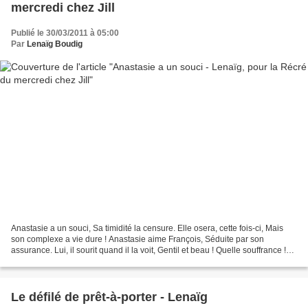
mercredi chez Jill
Publié le 30/03/2011 à 05:00
Par
Lenaïg Boudig
Anastasie a un souci, Sa timidité la censure. Elle osera, cette fois-ci, Mais
son complexe a vie dure ! Anastasie aime François, Séduite par son
assurance. Lui, il sourit quand il la voit, Gentil et beau ! Quelle souffrance !
Sentant qu'elle lui plaît...
Le défilé de prêt-à-porter - Lenaïg