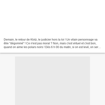
Demain, le retour de Klotz, le justicier hors la loi ! Un vilain personnage va
être "dégommé" ! Ce n'est pas moral ? Non, mais c'est virtuel et c'est bon,
quand on aime les polars noirs ! Dès 6 h 00 du matin, si on est levé, on sera
au parfum ! C'est...