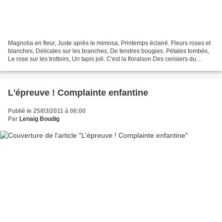
Magnolia en fleur, Juste après le mimosa, Printemps éclairé. Fleurs roses et
blanches, Délicates sur les branches, De tendres bougies. Pétales tombés,
Le rose sur les trottoirs, Un tapis joli. C'est la floraison Des cerisiers du
Japon Et je pense à eux....
L'épreuve ! Complainte enfantine
Publié le 25/03/2011 à 06:00
Par
Lenaïg Boudig