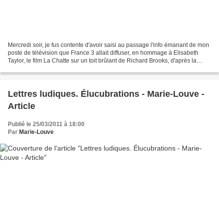
Mercredi soir, je fus contente d'avoir saisi au passage l'info émanant de mon
poste de télévision que France 3 allait diffuser, en hommage à Elisabeth
Taylor, le film La Chatte sur un toit brûlant de Richard Brooks, d'après la
pièce de théâtre de Tennessee...
Lettres ludiques. Élucubrations - Marie-Louve -
Article
Publié le 25/03/2011 à 18:00
Par
Marie-Louve