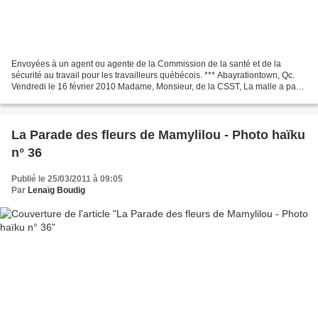
Envoyées à un agent ou agente de la Commission de la santé et de la
sécurité au travail pour les travailleurs québécois. *** Abayrationtown, Qc.
Vendredi le 16 février 2010 Madame, Monsieur, de la CSST, La malle a pas
dû marcher. Les fils dehors ont gelé...
La Parade des fleurs de Mamylilou - Photo haïku
n° 36
Publié le 25/03/2011 à 09:05
Par
Lenaïg Boudig