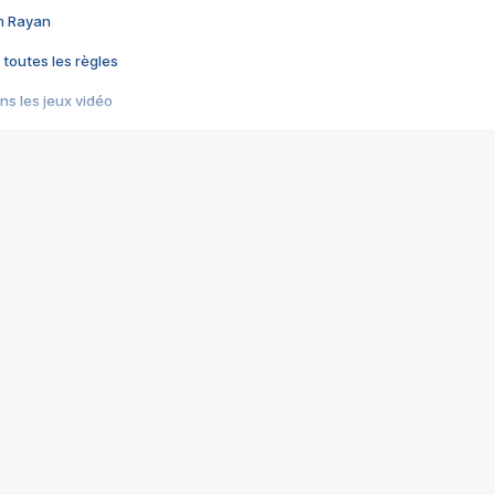
im Rayan
 toutes les règles
s les jeux vidéo
us choquant de Rockstar ? - Le scandale BULLY
e plus moche de Steam
du RÊVE tourne au CAUCHEMAR
pendant 8 heures
it… à tort
umiliés par un jeu vidéo
ire - Final Fantasy 8
ti un empire - Age of Empires
story DOFUS