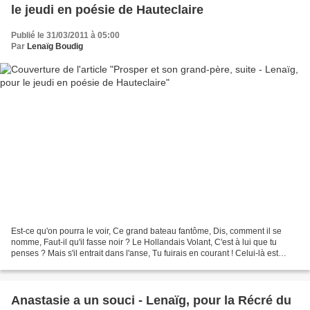
le jeudi en poésie de Hauteclaire
Publié le 31/03/2011 à 05:00
Par
Lenaïg Boudig
Est-ce qu'on pourra le voir, Ce grand bateau fantôme, Dis, comment il se
nomme, Faut-il qu'il fasse noir ? Le Hollandais Volant, C'est à lui que tu
penses ? Mais s'il entrait dans l'anse, Tu fuirais en courant ! Celui-là est
maudit, C'est un mauvais présage...
Anastasie a un souci - Lenaïg, pour la Récré du