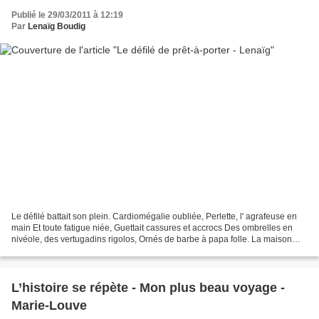
Publié le 29/03/2011 à 12:19
Par
Lenaïg Boudig
Le défilé battait son plein. Cardiomégalie oubliée, Perlette, l' agrafeuse en
main Et toute fatigue niée, Guettait cassures et accrocs Des ombrelles en
nivéole, des vertugadins rigolos, Ornés de barbe à papa folle. La maison
n'était qu'un esquif , Sur...
L’histoire se répète - Mon plus beau voyage -
Marie-Louve