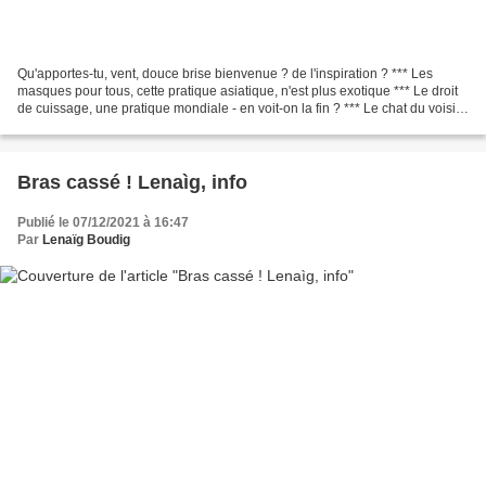
Qu'apportes-tu, vent, douce brise bienvenue ? de l'inspiration ? *** Les
masques pour tous, cette pratique asiatique, n'est plus exotique *** Le droit
de cuissage, une pratique mondiale - en voit-on la fin ? *** Le chat du voisin
croque de bel appétit...
Bras cassé ! Lenaìg, info
Publié le 07/12/2021 à 16:47
Par
Lenaïg Boudig