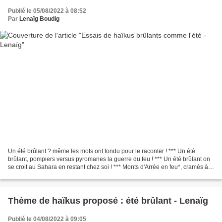
Publié le 05/08/2022 à 08:52
Par
Lenaïg Boudig
Un été brûlant ? même les mots ont fondu pour le raconter ! *** Un été
brûlant, pompiers versus pyromanes la guerre du feu ! *** Un été brûlant on
se croit au Sahara en restant chez soi ! *** Monts d'Arrée en feu*, cramés à
vitesse grand v, vu à la télé...
Thème de haïkus proposé : été brûlant - Lenaïg
Publié le 04/08/2022 à 09:05