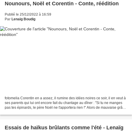
Nounours, Noël et Corentin - Conte, réédition
Publié le 25/12/2022 à 16:59
Par
Lenaïg Boudig
fotomelia Corentin en a assez, il rumine des idées noires ce soir, il en veut à
ses parents qui lui ont encore fait du chantage au dîner : "Si tu ne manges
pas tes épinards, le père Noël ne t'apportera rien !" Alors de mauvaise grâce
il en a avalé quelques...
Essais de haïkus brûlants comme l'été - Lenaïg