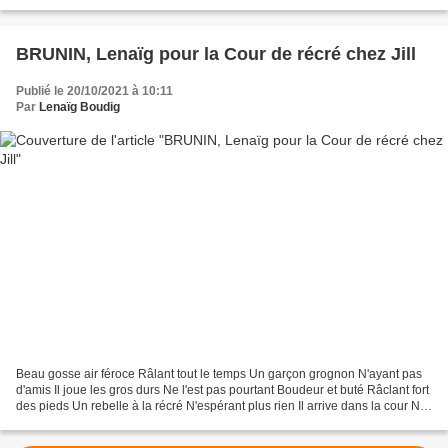
capuche, âgée de quelques vingt-cinq...
BRUNIN, Lenaïg pour la Cour de récré chez Jill
Publié le 20/10/2021 à 10:11
Par
Lenaïg Boudig
Beau gosse air féroce Râlant tout le temps Un garçon grognon N'ayant pas
d'amis Il joue les gros durs Ne l'est pas pourtant Boudeur et buté Râclant fort
des pieds Un rebelle à la récré N'espérant plus rien Il arrive dans la cour Ne
va-t-on pas le bouder...