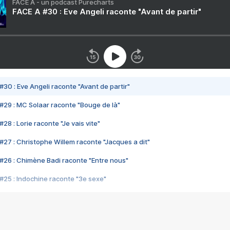
FACE A - un podcast Purecharts
FACE A #30 : Eve Angeli raconte "Avant de partir"
#30 : Eve Angeli raconte "Avant de partir"
#29 : MC Solaar raconte "Bouge de là"
28 : Lorie raconte "Je vais vite"
#27 : Christophe Willem raconte "Jacques a dit"
#26 : Chimène Badi raconte "Entre nous"
#25 : Indochine raconte "3e sexe"
#24 : Zaho raconte "C'est chelou"
#23 : Patrick Bruel raconte "Au café des délices"