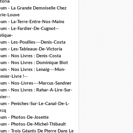
toria
bum - La Grande Demoiselle Chez
rie-Louve
bum - La-Terre-Entre-Nos-Mains
bum - Le-Fardier-De-Cugnot--
plique-
bum - Les-Pouilles---Denis-Costa
bum - Les-Tableaux-De-Victoria
bum - Nos Livres : Denis-Costa
bum - Nos Livres : Dominique Biot
bum - Nos Livres : Lenaig---Mon-
mier-Livre !--
bum - Nos-Livres---Marcus-Sandner
um - Nos Livres : Rahar-A-Lire-Sur-
ier--
bum - Peniches-Sur-Le-Canal-De-L-
rcq
bum - Photos-De-Josette
bum - Photos-De-Michel-Thibault
bum - Trois Géants De Pierre Dans Le