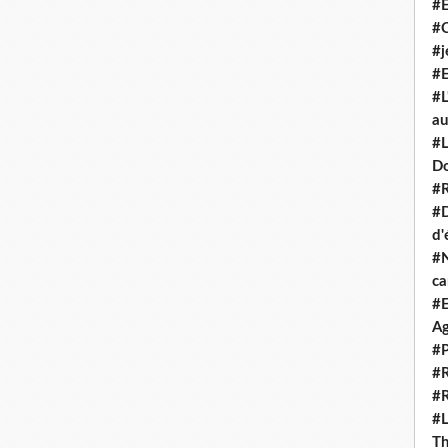
#E
#
#j
#E
#L
au
#L
D
#R
#D
d'
#N
c
#E
Ag
#P
#R
#R
#L
Th