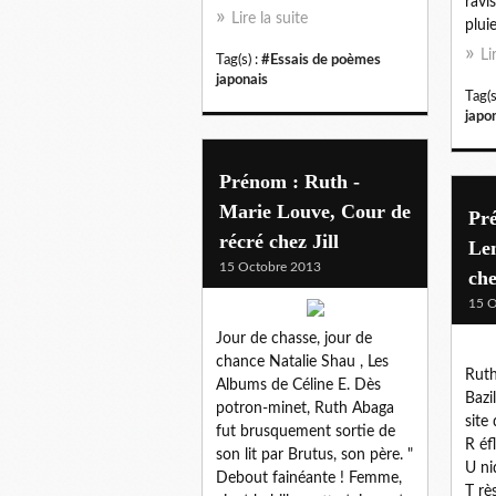
ravis
Lire la suite
pluie
Li
Tag(s) :
#Essais de poèmes
japonais
Tag(s
japo
Prénom : Ruth -
Marie Louve, Cour de
Pr
récré chez Jill
Len
15 Octobre 2013
che
15 O
Jour de chasse, jour de
chance Natalie Shau , Les
Ruth
Albums de Céline E. Dès
Bazil
potron-minet, Ruth Abaga
site
fut brusquement sortie de
R éf
son lit par Brutus, son père. "
U ni
Debout fainéante ! Femme,
T rè