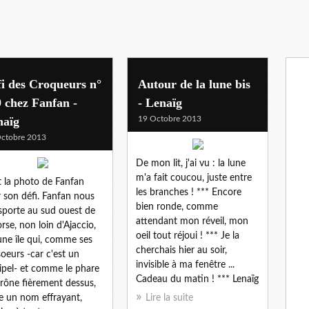
i des Croqueurs n°
Autour de la lune bis
 chez Fanfan -
- Lenaïg
naïg
19 Octobre 2013
ctobre 2013
De mon lit, j'ai vu : la lune
m'a fait coucou, juste entre
t la photo de Fanfan
les branches ! *** Encore
 son défi. Fanfan nous
bien ronde, comme
sporte au sud ouest de
attendant mon réveil, mon
orse, non loin d'Ajaccio,
oeil tout réjoui ! *** Je la
une île qui, comme ses
cherchais hier au soir,
oeurs -car c'est un
invisible à ma fenêtre ...
ipel- et comme le phare
Cadeau du matin ! *** Lenaïg
trône fièrement dessus,
e un nom effrayant,
Lire la suite