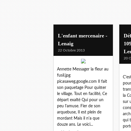
L'enfant mercenaire -
Déf
Lenaïg
109
22 Octobre 2013
Le
20 O
Annette Messager la fleur au
fusil.jpg
C'es
picasaweg.google.com Il fait
pour
son paquetage Pour quitter
tran
le village. Tout en facilité, Ce
la C
départ exalté Qui pour un
sur 
peu l'amuse. Fier de son
cons
arquebuse, Il est plein de
arch
mordant Mais il n'a que
qui 
douze ans. Le voici...
port