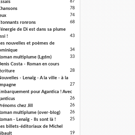
87
ssais
78
Chansons
74
eux
68
tonnants ronrons
'énergie de Di est dans sa plume
43
ssi !
es nouvelles et poèmes de
34
ominique
33
oman multiplume (Lgdm)
enis Costa - Roman en cours
28
écriture
ouvelles - Lenaïg - A la ville - à la
27
ampagne
mbarquement pour Agantica ! Avec
26
anticus
26
rénoms chez Jill
26
oman multiplume (over-blog)
25
oman - Lenaïg - Ils sont là !
es billets-éditoriaux de Michel
19
ibault