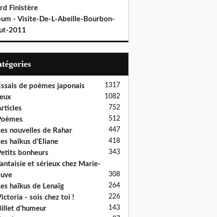
rd Finistère
bum - Visite-De-L-Abeille-Bourbon-
ut-2011
Catégories
1317
ssais de poèmes japonais
1082
eux
752
rticles
512
Poèmes
447
es nouvelles de Rahar
418
es haïkus d'Eliane
343
etits bonheurs
antaisie et sérieux chez Marie-
308
ouve
264
es haïkus de Lenaïg
226
ictoria - sois chez toi !
143
illet d'humeur