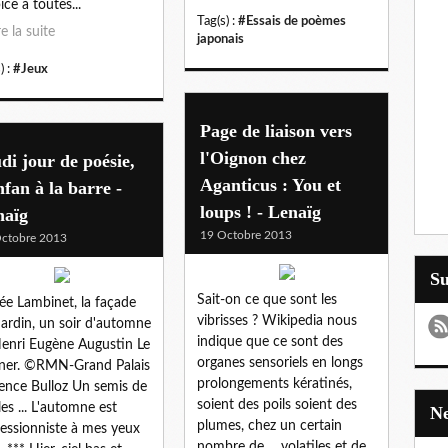
ice à toutes...
Tag(s) :
#Essais de poèmes
re la suite
japonais
) :
#Jeux
Page de liaison vers
l'Oignon chez
di jour de poésie,
Aganticus : You et
fan à la barre -
loups ! - Lenaïg
naïg
19 Octobre 2013
ctobre 2013
S
Sait-on ce que sont les
e Lambinet, la façade
vibrisses ? Wikipedia nous
Jardin, un soir d'automne
indique que ce sont des
enri Eugène Augustin Le
organes sensoriels en longs
ner. ©RMN-Grand Palais
prolongements kératinés,
ence Bulloz Un semis de
soient des poils soient des
les ... L'automne est
plumes, chez un certain
essionniste à mes yeux
nombre de ... volatiles et de