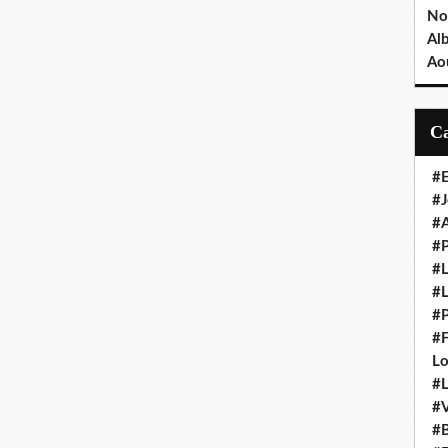
No
Al
Ao
#E
#J
#A
#
#L
#L
#P
#F
L
#L
#V
#B