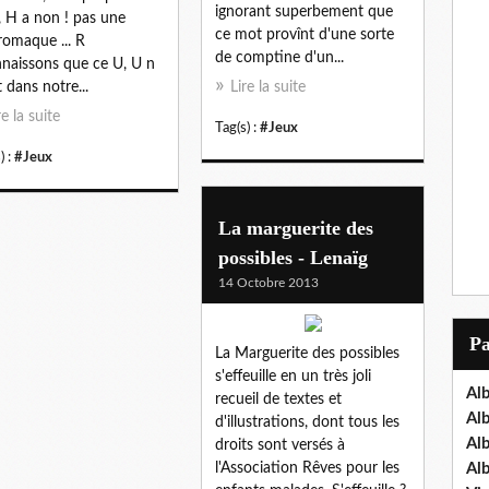
ignorant superbement que
, H a non ! pas une
ce mot provînt d'une sorte
omaque ... R
de comptine d'un...
naissons que ce U, U n
t dans notre...
Lire la suite
re la suite
Tag(s) :
#Jeux
) :
#Jeux
La marguerite des
possibles - Lenaïg
14 Octobre 2013
P
La Marguerite des possibles
s'effeuille en un très joli
Al
recueil de textes et
Al
d'illustrations, dont tous les
Al
droits sont versés à
l'Association Rêves pour les
Al