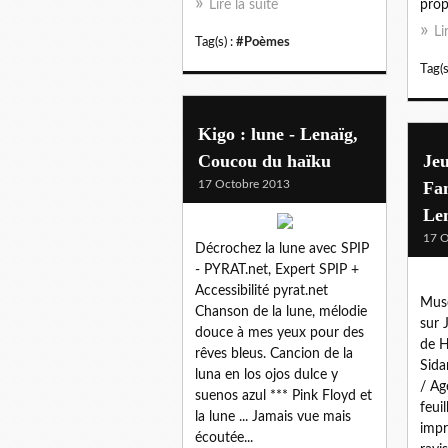
Lire la suite
prop
Li
Tag(s) :
#Poèmes
Tag(s
Kigo : lune - Lenaïg,
Coucou du haïku
Jeu
17 Octobre 2013
Fan
Le
17 O
Décrochez la lune avec SPIP
- PYRAT.net, Expert SPIP +
Accessibilité pyrat.net
Musé
Chanson de la lune, mélodie
sur 
douce à mes yeux pour des
de H
rêves bleus. Cancion de la
Sida
luna en los ojos dulce y
/ Ag
suenos azul *** Pink Floyd et
feuil
la lune ... Jamais vue mais
impr
écoutée...