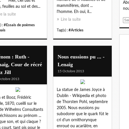
. *** Hier, ciel bas et
Abo
mammifères, dont ...
, feuilles au sol et des...
nou
l'homme. Eh oui, il...
re la suite
Lire la suite
E
) :
#Essais de poèmes
m
nais
Tag(s) :
#Articles
a
i
l
énom : Ruth -
Nous eussions pu ... -
aïg, Cour de récré
Lenaïg
z Jill
15 Octobre 2013
ctobre 2013
La statue de James Joyce à
Dublin - Wikipedia et photo
 et Booz, Frédéric
de Thorsten Pohl, septembre
le, 1870, cueilli sur le
2005. Nous eussions pu
 de Wilhelms Consultants
subodorer que le quark fût le
léchissons au prénom ...
cri d'un ornithorynque
que son, et qui claque ?
enroué ou acariâtre, en
s court, tant pis pour le