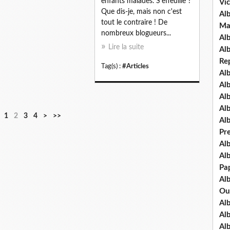
enfants malades. S'effeuille ?
Vic
Que dis-je, mais non c'est
Al
tout le contraire ! De
Ma
nombreux blogueurs...
Al
Lire la suite
Al
Re
Tag(s) :
#Articles
Al
Al
Al
Al
1
2
3
4
>
>>
Al
Pre
Al
Alb
Pap
Al
Ou
Al
Al
Al