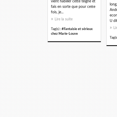
vient habiller cette teigne et
long
fais en sorte que pour cette
Andr
fois, je...
econ
Lire la suite
U di
Li
Tag(s) :
#Fantaisie et sérieux
chez Marie-Louve
Tag(s