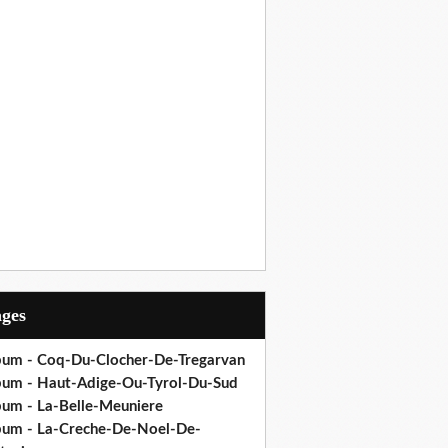
ages
bum - Coq-Du-Clocher-De-Tregarvan
bum - Haut-Adige-Ou-Tyrol-Du-Sud
bum - La-Belle-Meuniere
bum - La-Creche-De-Noel-De-