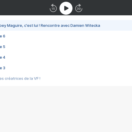
bey Maguire, c'est lui ! Rencontre avec Damien Witecka
e 6
e 5
e 4
e 3
s créatrices de la VF !
e 2
e 1
e Mektoub My Love arrive enfin ! Rencontre avec Shaïn Boumedine et Sal
i : après Toni en famille
elle réalise le bouleversant Dites lui que je l'aime