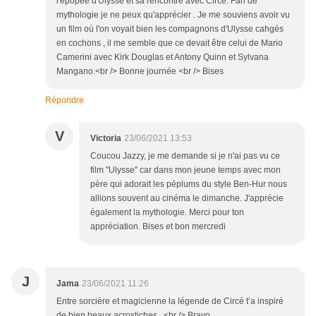
l'épopée d'Ulysse et sa rencontre avec Circé. Fan de
mythologie je ne peux qu'apprécier . Je me souviens avoir vu
un film où l'on voyait bien les compagnons d'Ulysse cahgés
en cochons , il me semble que ce devait être celui de Mario
Camerini avec Kirk Douglas et Antony Quinn et Sylvana
Mangano.<br /> Bonne journée <br /> Bises
Répondre
V
Victoria
23/06/2021 13:53
Coucou Jazzy, je me demande si je n'ai pas vu ce
film "Ulysse" car dans mon jeune temps avec mon
père qui adorait les péplums du style Ben-Hur nous
allions souvent au cinéma le dimanche. J'apprécie
également la mythologie. Merci pour ton
appréciation. Bises et bon mercredi
J
Jama
23/06/2021 11:26
Entre sorcière et magicienne la légende de Circé t’a inspiré
de bien beaux acrostiches , <br /> Bravo