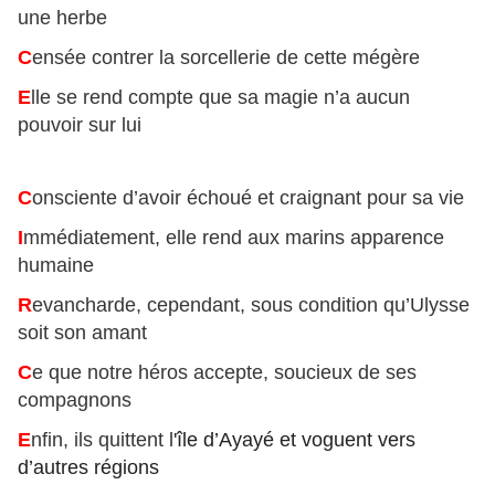
une herbe
C
ensée contrer la sorcellerie de cette mégère
E
lle se rend compte que sa magie n’a aucun
pouvoir sur lui
C
onsciente d’avoir échoué et craignant pour sa vie
I
mmédiatement, elle rend aux marins apparence
humaine
R
evancharde, cependant, sous condition qu’Ulysse
soit son amant
C
e que notre héros accepte, soucieux de ses
compagnons
E
nfin, ils quittent l
'île d’Ayayé et voguent vers
d’autres régions