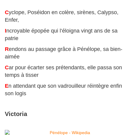
C
yclope, Poséidon en colère, sirènes, Calypso,
Enfer,
I
ncroyable épopée qui l’éloigna vingt ans de sa
patrie
R
endons au passage grâce à Pénélope, sa bien-
aimée
C
ar pour écarter ses prétendants, elle passa son
temps à tisser
E
n attendant que son vadrouilleur réintègre enfin
son logis
Victoria