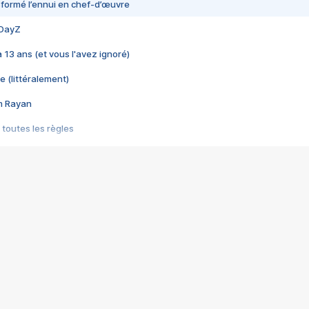
nsformé l’ennui en chef-d’œuvre
 DayZ
 a 13 ans (et vous l'avez ignoré)
e (littéralement)
im Rayan
 toutes les règles
s les jeux vidéo
us choquant de Rockstar ? - Le scandale BULLY
e plus moche de Steam
du RÊVE tourne au CAUCHEMAR
pendant 8 heures
it… à tort
umiliés par un jeu vidéo