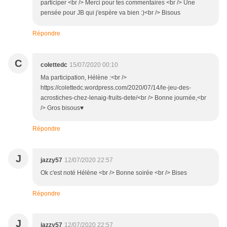
participer <br /> Merci pour tes commentaires <br /> Une
pensée pour JB qui j'espère va bien :)<br /> Bisous
Répondre
C
colettedc
15/07/2020 00:10
Ma participation, Hélène :<br />
https://colettedc.wordpress.com/2020/07/14/le-jeu-des-
acrostiches-chez-lenaig-fruits-dete/<br /> Bonne journée,<br
/> Gros bisous♥
Répondre
J
jazzy57
12/07/2020 22:57
Ok c'est noté Hélène <br /> Bonne soirée <br /> Bises
Répondre
J
jazzy57
12/07/2020 22:57