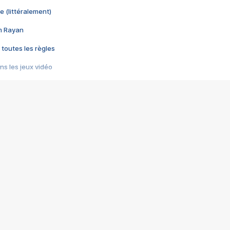
e (littéralement)
im Rayan
 toutes les règles
s les jeux vidéo
us choquant de Rockstar ? - Le scandale BULLY
e plus moche de Steam
du RÊVE tourne au CAUCHEMAR
pendant 8 heures
it… à tort
umiliés par un jeu vidéo
ire - Final Fantasy 8
ti un empire - Age of Empires