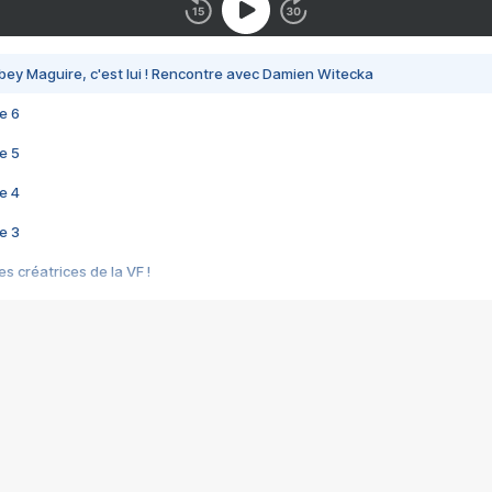
bey Maguire, c'est lui ! Rencontre avec Damien Witecka
e 6
e 5
e 4
e 3
s créatrices de la VF !
e 2
e 1
e Mektoub My Love arrive enfin ! Rencontre avec Shaïn Boumedine et Sal
i : après Toni en famille
elle réalise le bouleversant Dites lui que je l'aime