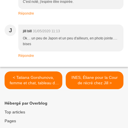
C'est noté, j'espère être inspirée.
Répondre
J
jill bill
31/05/2020 11:13
Ok… un peu de Japon et un peu d'ailleurs, en photo jointe….
bises
Répondre
< Tatiana Gorshunova,
INES, Éliane pour la Cour
femme et chat, tableau du
de récré chez Jill >
samedi - Lenaïg
Hébergé par Overblog
Top articles
Pages