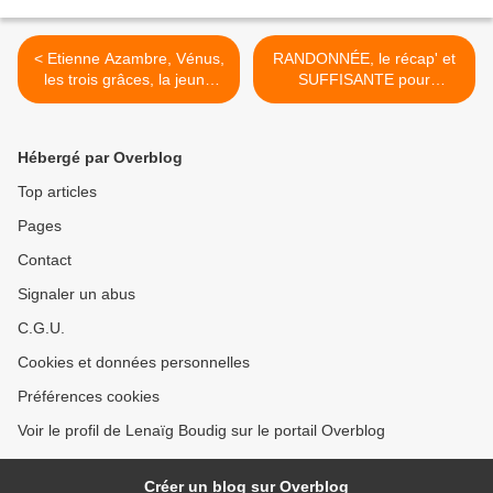
< Etienne Azambre, Vénus,
RANDONNÉE, le récap' et
les trois grâces, la jeune
SUFFISANTE pour
fille et les deux femmes
mercredi 17 juillet - Lenaïg
peintres - Lenaïg, Tableau
>
du samedi chez Lady
Hébergé par Overblog
Top articles
Pages
Contact
Signaler un abus
C.G.U.
Cookies et données personnelles
Préférences cookies
Voir le profil de Lenaïg Boudig sur le portail Overblog
Créer un blog sur Overblog