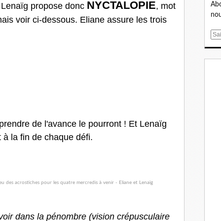
NYCTALOPIE
, Lenaïg propose donc
, mot
Abo
nou
is voir ci-dessous. Eliane assure les trois
E
m
a
i
l
prendre de l'avance le pourront ! Et Lenaïg
à la fin de chaque défi.
 voir dans la pénombre (vision crépusculaire