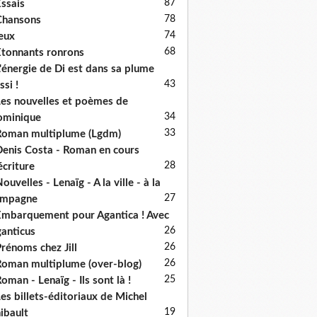
87
ssais
78
Chansons
74
eux
68
tonnants ronrons
'énergie de Di est dans sa plume
43
ssi !
es nouvelles et poèmes de
34
ominique
33
oman multiplume (Lgdm)
enis Costa - Roman en cours
28
écriture
ouvelles - Lenaïg - A la ville - à la
27
ampagne
mbarquement pour Agantica ! Avec
26
anticus
26
rénoms chez Jill
26
oman multiplume (over-blog)
25
oman - Lenaïg - Ils sont là !
es billets-éditoriaux de Michel
19
ibault