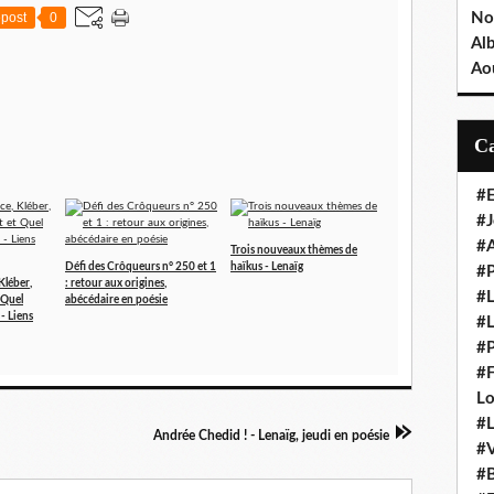
post
0
No
Al
Ao
#E
#J
#A
Trois nouveaux thèmes de
Défi des Crôqueurs n° 250 et 1
haïkus - Lenaïg
#
Kléber,
: retour aux origines,
#L
 Quel
abécédaire en poésie
- Liens
#L
#P
#F
L
#L
Andrée Chedid ! - Lenaïg, jeudi en poésie
#V
#B