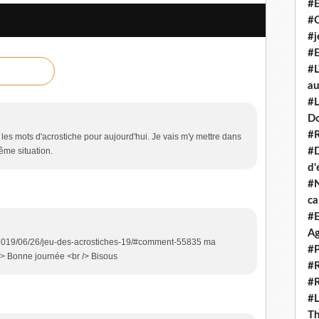
#E
#
#j
#E
#L
au
#L
D
#R
t les mots d'acrostiche pour aujourd'hui. Je vais m'y mettre dans
ême situation.
#D
d'
#N
c
#E
Ag
m/2019/06/26/jeu-des-acrostiches-19/#comment-55835 ma
#P
 /> Bonne journée <br /> Bisous
#R
#R
#L
Th