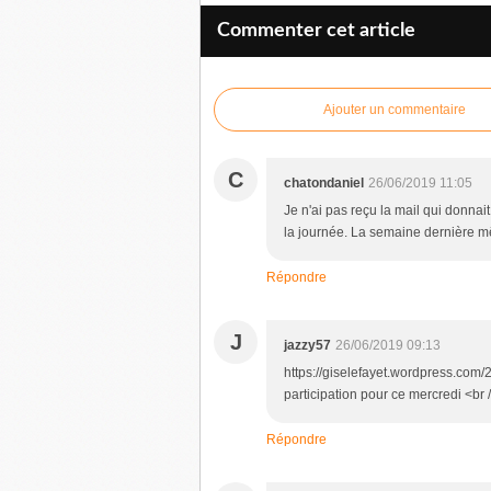
Commenter cet article
Ajouter un commentaire
C
chatondaniel
26/06/2019 11:05
Je n'ai pas reçu la mail qui donnai
la journée. La semaine dernière m
Répondre
J
jazzy57
26/06/2019 09:13
https://giselefayet.wordpress.co
participation pour ce mercredi <br
Répondre