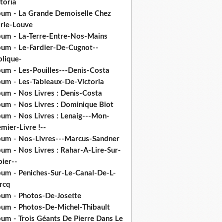
toria
bum - La Grande Demoiselle Chez
rie-Louve
bum - La-Terre-Entre-Nos-Mains
bum - Le-Fardier-De-Cugnot--
plique-
bum - Les-Pouilles---Denis-Costa
bum - Les-Tableaux-De-Victoria
bum - Nos Livres : Denis-Costa
bum - Nos Livres : Dominique Biot
bum - Nos Livres : Lenaig---Mon-
mier-Livre !--
bum - Nos-Livres---Marcus-Sandner
um - Nos Livres : Rahar-A-Lire-Sur-
ier--
bum - Peniches-Sur-Le-Canal-De-L-
rcq
bum - Photos-De-Josette
bum - Photos-De-Michel-Thibault
bum - Trois Géants De Pierre Dans Le