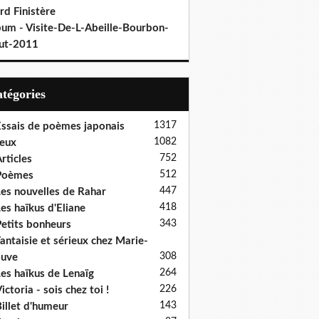
rd Finistère
bum - Visite-De-L-Abeille-Bourbon-
ut-2011
Catégories
1317
ssais de poèmes japonais
1082
eux
752
rticles
512
Poèmes
447
es nouvelles de Rahar
418
es haïkus d'Eliane
343
etits bonheurs
antaisie et sérieux chez Marie-
308
ouve
264
es haïkus de Lenaïg
226
ictoria - sois chez toi !
143
illet d'humeur