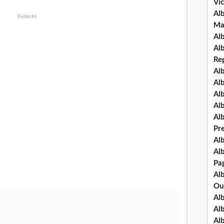
Vic
Al
Publicité
Ma
Al
Al
Re
Al
Al
Al
Al
Al
Pre
Al
Alb
Pap
Al
Ou
Al
Al
Al