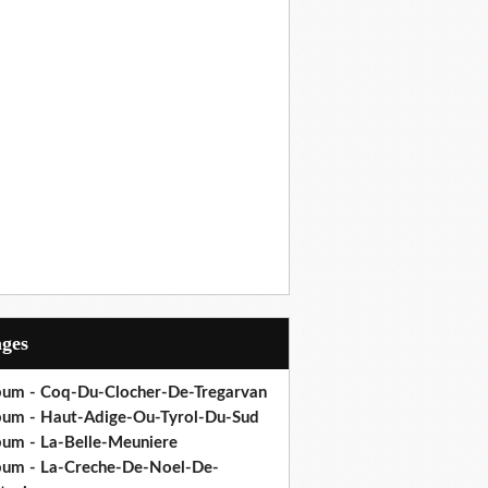
ages
bum - Coq-Du-Clocher-De-Tregarvan
bum - Haut-Adige-Ou-Tyrol-Du-Sud
bum - La-Belle-Meuniere
bum - La-Creche-De-Noel-De-