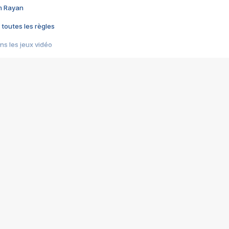
im Rayan
 toutes les règles
s les jeux vidéo
us choquant de Rockstar ? - Le scandale BULLY
e plus moche de Steam
du RÊVE tourne au CAUCHEMAR
pendant 8 heures
it… à tort
umiliés par un jeu vidéo
ire - Final Fantasy 8
ti un empire - Age of Empires
story DOFUS
tard, il crée l'un des pires jeux de tous les temps, MindsEye.