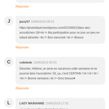
Répondre
J
jazzy57
19/06/2019 08:33
https://giselefayet.wordpress.com/2019/06/19/jeu-des-
acrostiches-18/<br /> Ma participation pour ce jour un peu en
retard désolée <br /> Bon mercredi <br /> Bisous
Répondre
C
colettedc
16/06/2019 00:55
Désolée, Hélène, je serai en vacances cette semaine et ne
pourrai faire l'acrostiche ! Et, ça, c'est CERTAIN ! Hi ! Hi ! Hi !
<br /> Bonne semaine,<br /> Gros bisous♥
Répondre
L
LADY MARIANNE
15/06/2019 17:51