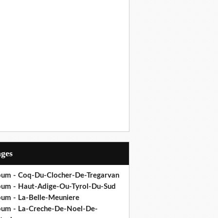
ages
bum - Coq-Du-Clocher-De-Tregarvan
bum - Haut-Adige-Ou-Tyrol-Du-Sud
bum - La-Belle-Meuniere
bum - La-Creche-De-Noel-De-