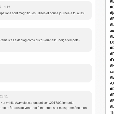
#E
7 14:16
#
#j
icipations sont magnifiques ! Bises et douce journée à toi aussi.
#E
#L
au
#L
netamalices.eklablog.com/coucou-du-haiku-neige-tempete-
D
#R
#D
d'
#N
c
#E
Ag
#P
#R
 23:51
#R
 <br /> http://wrviolette.blogspot.com/2017/02/tempete-
#L
bsente et à Paris de vendredi à mercredi soir mais j'emmène mon
Th