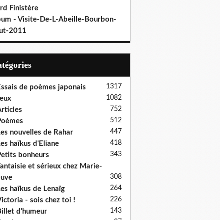
rd Finistère
bum - Visite-De-L-Abeille-Bourbon-
ut-2011
Catégories
1317
ssais de poèmes japonais
1082
eux
752
rticles
512
Poèmes
447
es nouvelles de Rahar
418
es haïkus d'Eliane
343
etits bonheurs
antaisie et sérieux chez Marie-
308
ouve
264
es haïkus de Lenaïg
226
ictoria - sois chez toi !
143
illet d'humeur