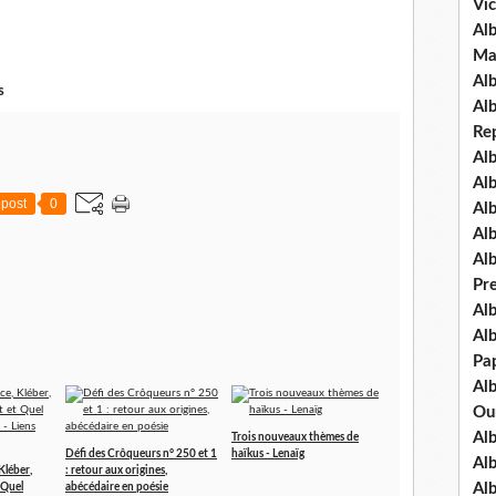
Vic
Al
Ma
Al
s
Al
Re
Al
Al
post
0
Al
Al
Al
Pre
Al
Alb
Pap
Al
Ou
Al
Trois nouveaux thèmes de
Défi des Crôqueurs n° 250 et 1
haïkus - Lenaïg
Al
Kléber,
: retour aux origines,
Al
 Quel
abécédaire en poésie