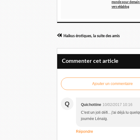
monde pour demain 
vers eklablog
Haikus érotiques, la suite des amis
Commenter cet article
Ajouter un commentaire
Q
Quichottine
10/02/2017 10:16
C'est un joli défi... j'ai déjà lu q
journée Lénaïg.
Répondre