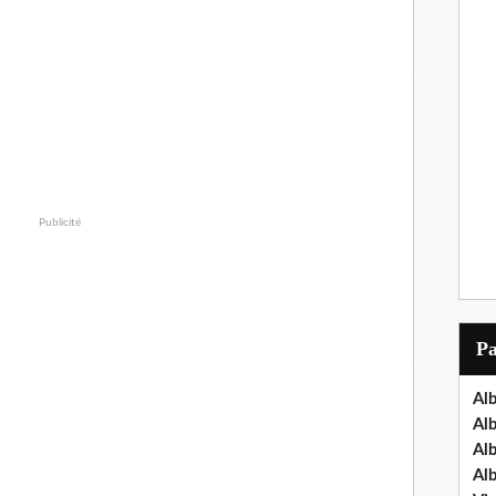
Publicité
P
Al
Al
Al
Al