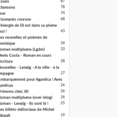
87
ssais
78
Chansons
74
eux
68
tonnants ronrons
'énergie de Di est dans sa plume
43
ssi !
es nouvelles et poèmes de
34
ominique
33
oman multiplume (Lgdm)
enis Costa - Roman en cours
28
écriture
ouvelles - Lenaïg - A la ville - à la
27
ampagne
mbarquement pour Agantica ! Avec
26
anticus
26
rénoms chez Jill
26
oman multiplume (over-blog)
25
oman - Lenaïg - Ils sont là !
es billets-éditoriaux de Michel
19
ibault