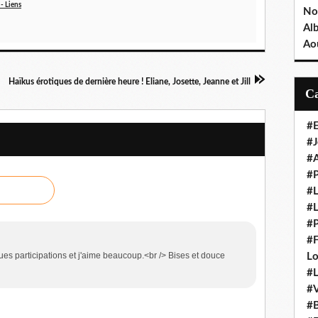
- Liens
No
Al
Ao
Haïkus érotiques de dernière heure ! Eliane, Josette, Jeanne et Jill
#E
#J
#A
#
#L
#L
#P
#F
uelques participations et j'aime beaucoup.<br /> Bises et douce
L
#L
#V
#B