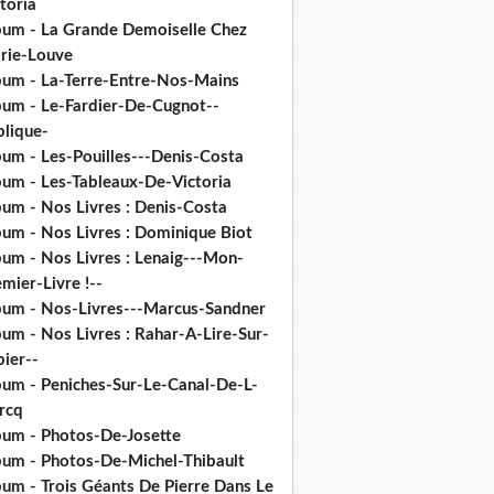
toria
bum - La Grande Demoiselle Chez
rie-Louve
bum - La-Terre-Entre-Nos-Mains
bum - Le-Fardier-De-Cugnot--
plique-
bum - Les-Pouilles---Denis-Costa
bum - Les-Tableaux-De-Victoria
bum - Nos Livres : Denis-Costa
bum - Nos Livres : Dominique Biot
bum - Nos Livres : Lenaig---Mon-
mier-Livre !--
bum - Nos-Livres---Marcus-Sandner
um - Nos Livres : Rahar-A-Lire-Sur-
ier--
bum - Peniches-Sur-Le-Canal-De-L-
rcq
bum - Photos-De-Josette
bum - Photos-De-Michel-Thibault
bum - Trois Géants De Pierre Dans Le