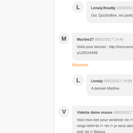
L
Lenaïg Boudig
10/02/201
Oui, Quichottine, les part
M
Martine27
09/02/2017 14:46
Voilà pour demain : http://moncar
a128324466
Répondre
L
Lenaïg
09/02/2017 19:08
A demain Martine.
V
Violette dame mauve
08/02/2017
Voici mon lien pour vendredi.<br />
neige.html<br /> <br /> je serai a
ordi.<br /> Bisous