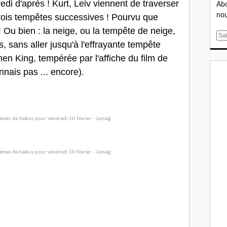
di d'après ! Kurt, Leiv viennent de traverser
Abo
nou
trois tempêtes successives ! Pourvu que
 Ou bien : la neige, ou la tempête de neige,
E
s, sans aller jusqu'à l'effrayante tempête
m
en King, tempérée par l'affiche du film de
a
i
nais pas ... encore).
l