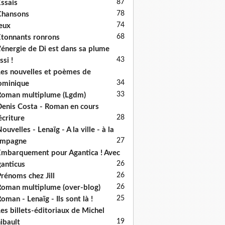
87
ssais
78
Chansons
74
eux
68
tonnants ronrons
'énergie de Di est dans sa plume
43
ssi !
es nouvelles et poèmes de
34
ominique
33
oman multiplume (Lgdm)
enis Costa - Roman en cours
28
écriture
ouvelles - Lenaïg - A la ville - à la
27
ampagne
mbarquement pour Agantica ! Avec
26
anticus
26
rénoms chez Jill
26
oman multiplume (over-blog)
25
oman - Lenaïg - Ils sont là !
es billets-éditoriaux de Michel
19
ibault