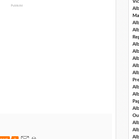
Vic
Publicité
Al
Ma
Al
Al
Re
Al
Al
Al
Al
Al
Pre
Al
Alb
Pap
Al
Ou
Al
Al
Al