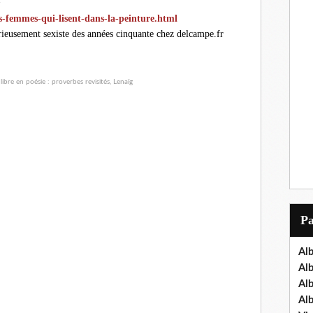
e
es-femmes-qui-lisent-dans-la-peinture.htm
l
rieusement sexiste des années cinquante chez delcampe.fr
P
Al
Al
Al
Al