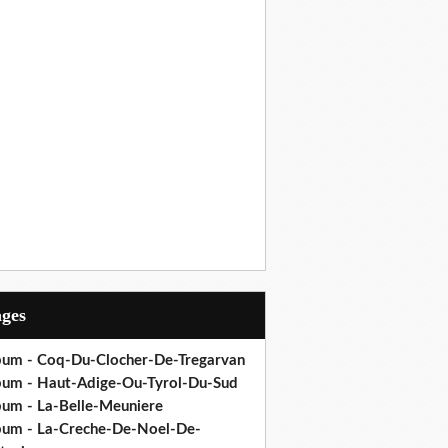
ages
bum - Coq-Du-Clocher-De-Tregarvan
bum - Haut-Adige-Ou-Tyrol-Du-Sud
bum - La-Belle-Meuniere
bum - La-Creche-De-Noel-De-