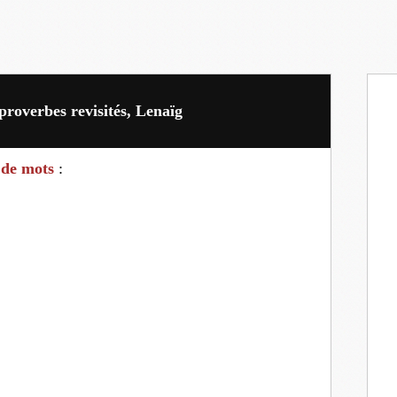
 proverbes revisités, Lenaïg
 de mots
: