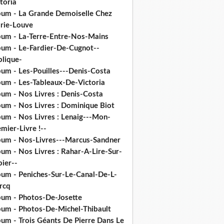
toria
bum - La Grande Demoiselle Chez
rie-Louve
bum - La-Terre-Entre-Nos-Mains
bum - Le-Fardier-De-Cugnot--
plique-
bum - Les-Pouilles---Denis-Costa
bum - Les-Tableaux-De-Victoria
bum - Nos Livres : Denis-Costa
bum - Nos Livres : Dominique Biot
bum - Nos Livres : Lenaig---Mon-
mier-Livre !--
bum - Nos-Livres---Marcus-Sandner
um - Nos Livres : Rahar-A-Lire-Sur-
ier--
bum - Peniches-Sur-Le-Canal-De-L-
rcq
bum - Photos-De-Josette
bum - Photos-De-Michel-Thibault
bum - Trois Géants De Pierre Dans Le