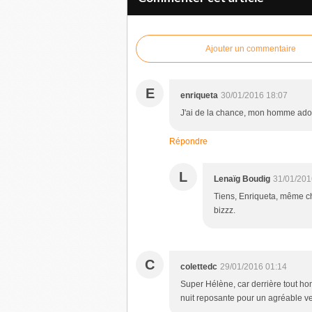
Ajouter un commentaire
E
enriqueta
30/01/2016 18:07
J'ai de la chance, mon homme adore
Répondre
L
Lenaïg Boudig
31/01/201
Tiens, Enriqueta, même cho
bizzz.
C
colettedc
29/01/2016 01:14
Super Hélène, car derrière tout h
nuit reposante pour un agréable ve