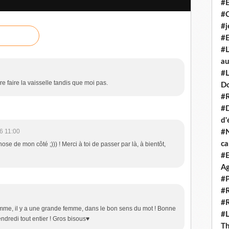
#E
#
#j
#E
#L
au
#L
 faire la vaisselle tandis que moi pas.
D
#R
#D
d'
6 11:00
#N
c
se de mon côté ;))) ! Merci à toi de passer par là, à bientôt,
#E
Ag
#P
#R
#R
omme, il y a une grande femme, dans le bon sens du mot ! Bonne
#L
ndredi tout entier ! Gros bisous♥
Th