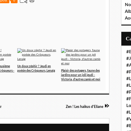
post
0
No
Al
Ao
#E
#J
#A
Deuxième
Un doux zéphir ? Jeudi en
Crôqueurs -
poésie des Crôqueurs, Lenaïg
Plaisir des potagers, faune des
#
jardins pour un joli jeudi -
#L
Victoria, d'autres zamis et moi
#L
#P
#F
L
r
Zen ! Les haïkus d'Eliane
#L
#V
#B