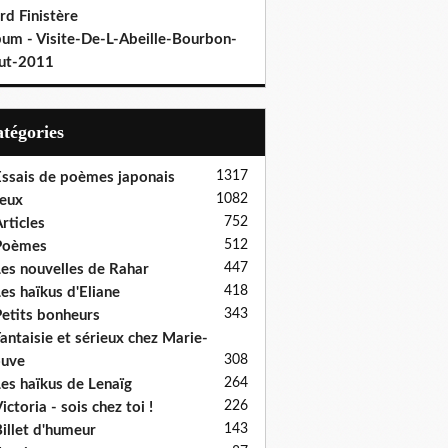
rd Finistère
bum - Visite-De-L-Abeille-Bourbon-
ut-2011
Catégories
1317
ssais de poèmes japonais
1082
eux
752
rticles
512
Poèmes
447
es nouvelles de Rahar
418
es haïkus d'Eliane
343
etits bonheurs
antaisie et sérieux chez Marie-
308
ouve
264
es haïkus de Lenaïg
226
ictoria - sois chez toi !
143
illet d'humeur